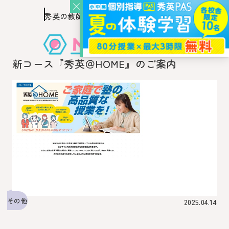
秀英の教師を知り、
このページの本文へ移動
秀英の教師から教わるウェブ・メディア
新コース『秀英＠HOME』のご案内
その他
2025.04.14