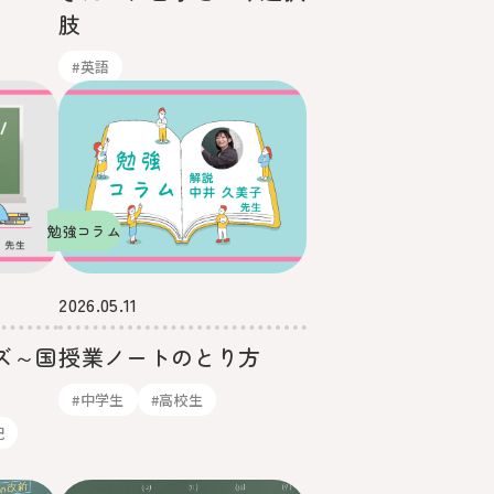
肢
#英語
勉強コラム
2026.05.11
ズ～国
授業ノートのとり方
#中学生
#高校生
記