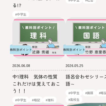
#中学生
#社会
る!?
#中学生
教科別ポイント
教科別ポイント
2026.06.08
2026.05.25
中1理科 気体の性質
語呂合わせシリー
これだけは覚えておこ
語～
う！！
#中学生
#国語
#暗
#高校生
#中学生
#暗記
#理科