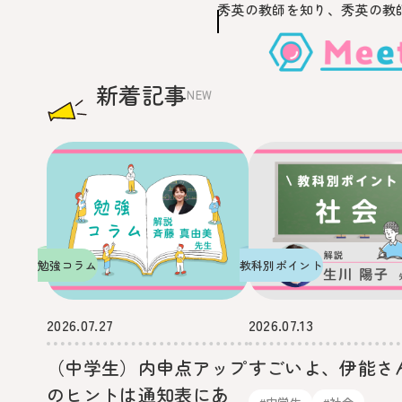
秀英の教師を知り、
秀英の教
このページの本文へ移動
新着記事
NEW
勉強コラム
教科別ポイント
2026.07.27
2026.07.13
（中学生）内申点アップ
すごいよ、伊能さ
のヒントは通知表にあ