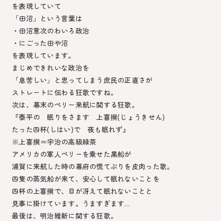
を表現していて
「田沼」という言葉は
・田沼意次のわいろ政治
・にごった田や沼
を表現しています。
まじめできれいな政治を
「息苦しい」と思ってしまう庶民の正直さが
ストレートに伝わる狂歌ですね。
次は、幕末のペリー来航に関する狂歌。
『泰平の 眠りをさます 上喜撰(じょうきせん)
たった四杯(しはい)で 夜も眠れず』
※上喜撰＝宇治の高級緑茶
アメリカの軍人ペリーを乗せた黒船が
浦賀に来航した時の幕府の慌てぶりを皮肉った歌。
四隻の蒸気船が来て、安心して眠れないことを
四杯の上喜撰で、目が冴えて眠れないことと
見事に掛けています。うますぎます…
最後は、明治維新に関する狂歌。