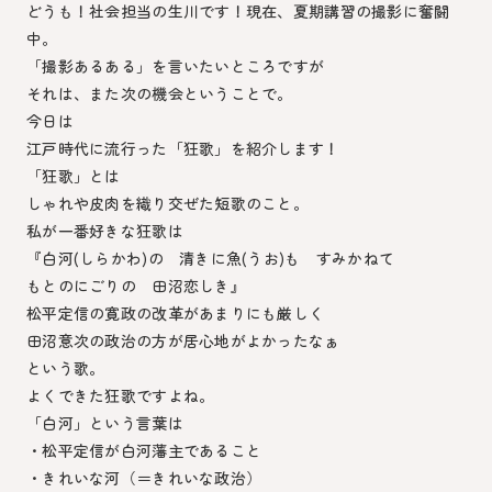
どうも！社会担当の生川です！現在、夏期講習の撮影に奮闘
中。
「撮影あるある」を言いたいところですが
それは、また次の機会ということで。
今日は
江戸時代に流行った「狂歌」を紹介します！
「狂歌」とは
しゃれや皮肉を織り交ぜた短歌のこと。
私が一番好きな狂歌は
『白河(しらかわ)の 清きに魚(うお)も すみかねて
もとのにごりの 田沼恋しき』
松平定信の寛政の改革があまりにも厳しく
田沼意次の政治の方が居心地がよかったなぁ
という歌。
よくできた狂歌ですよね。
「白河」という言葉は
・松平定信が白河藩主であること
・きれいな河（＝きれいな政治）