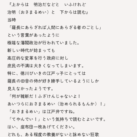
『上からは 明治だなどと いふけれど
治明（おさまるめい）と 下からは読む』
当時
「薩長にあらざれば人間にあらざる者のごとし」
という言葉があったように
極端な藩閥政治が行われていました。
新しい時代が始まっても
高圧的な変革を行う政府に対し
庶民の不満は大きくなってしまいます。
特に、徳川びいきの江戸っ子にとっては
薩長の田舎の侍が好き勝手しているようにしか
見えなかったようです。
「何が維新だ！ふざけんじゃないよ！
あいつらにおさまるめい（治められるもんか）！」
「おさまるめい」は江戸弁ですね。
「てやんでい！」という気持ちで読むとよいです。
はい、座布団一枚あげてください。
どれも、ある程度の教養がないと詠めない狂歌