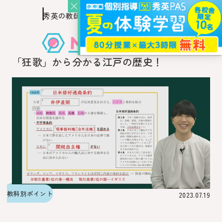
秀英の教師を知り、
このページの本文へ移動
秀英の教師から教わるウェブ・メディア
「狂歌」から分かる江戸の歴史！
教科別ポイント
2023.07.19