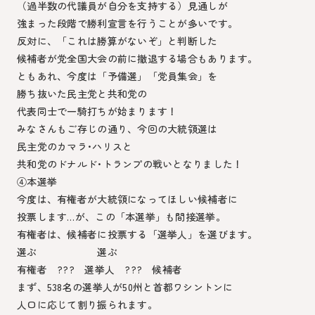
（過半数の代議員が自分を支持する）見通しが
強まった段階で勝利宣言を行うことが多いです。
反対に、「これは勝算がないぞ」と判断した
候補者が党全国大会の前に撤退する場合もあります。
ともあれ、今度は「予備選」「党員集会」を
勝ち抜いた民主党と共和党の
代表同士で一騎打ちが始まります！
みなさんもご存じの通り、今回の大統領選は
民主党のカマラ･ハリスと
共和党のドナルド･トランプの戦いとなりました！
④本選挙
今度は、有権者が大統領になってほしい候補者に
投票します…が、この「本選挙」も間接選挙。
有権者は、候補者に投票する「選挙人」を選びます。
選ぶ 選ぶ
有権者 ??? 選挙人 ??? 候補者
まず、538名の選挙人が50州と首都ワシントンに
人口に応じて割り振られます。