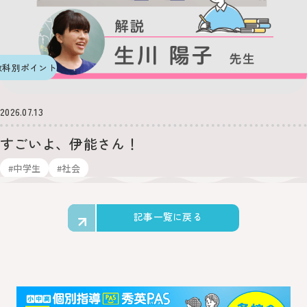
教科別ポイント
2026.07.13
すごいよ、伊能さん！
#中学生
#社会
記事一覧に戻る