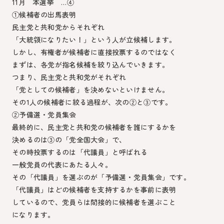
11月 本選挙 …④
①候補者の出馬表明
民主党と共和党からそれぞれ
「大統領になりたい！」という人が立候補します。
しかし、有権者が候補者に直接投票するのではなく
まずは、各党が指名候補を絞り込んでいきます。
つまり、民主党と共和党がそれぞれ
「党としての候補者」を決めないといけません。
その1人の候補者に絞る過程が、次の②と③です。
②予備選・党員集会
最終的に、民主党と共和党の候補者を誰にするかを
決めるのは③の「党全国大会」で、
その時投票するのは「代議員」と呼ばれる
一般党員の代表にあたる人々。
その「代議員」を選ぶのが「予備選・党員集会」です。
「代議員」はどの候補者を支持するかを事前に表明
しているので、党員らは間接的に候補者を選ぶこと
になります。