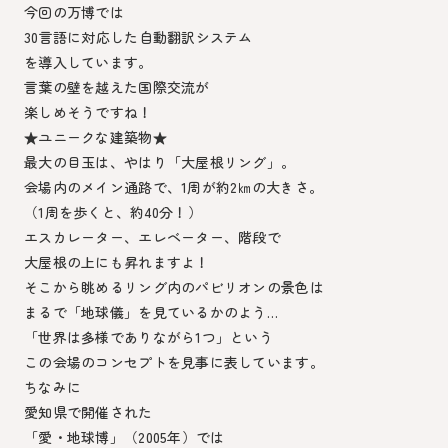
今回の万博では
30言語に対応した自動翻訳システム
を導入しています。
言葉の壁を越えた国際交流が
楽しめそうですね！
★ユニークな建築物★
最大の目玉は、やはり「大屋根リング」。
会場内のメイン通路で、1周が約2㎞の大きさ。
（1周を歩くと、約40分！）
エスカレーター、エレベーター、階段で
大屋根の上にも昇れますよ！
そこから眺めるリング内のパビリオンの景色は
まるで「地球儀」を見ているかのよう…
「世界は多様でありながら1つ」という
この会場のコンセプトを見事に表しています。
ちなみに
愛知県で開催された
「愛・地球博」（2005年）では