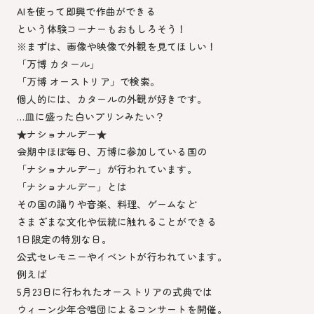
AIを使って即興で作曲ができる
という体験コーナーもおもしろそう！
※まずは、画像や映像で外観を見てほしい！
「万博 カタール」
「万博 オーストリア」で検索。
個人的には、カタールの外観が好きです。
…皿に盛った白いプリンみたい？
★ナショナルデー★
会期中ほぼ毎日、万博に参加している国の
「ナショナルデー」が行われています。
「ナショナルデー」とは
その国の踊りや音楽、料理、ゲームなど
さまざまな文化や伝統に触れることができる
1日限定の特別な日。
公式セレモニーやイベントが行われています。
例えば
5月23日に行われたオーストリアの式典では
ウィーン少年合唱団によるコンサートを開催。