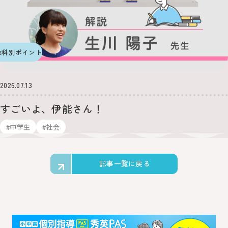
教科別ポイント
2026.07.13
すごいよ、伊能さん！
#中学生
#社会
記事一覧に戻る