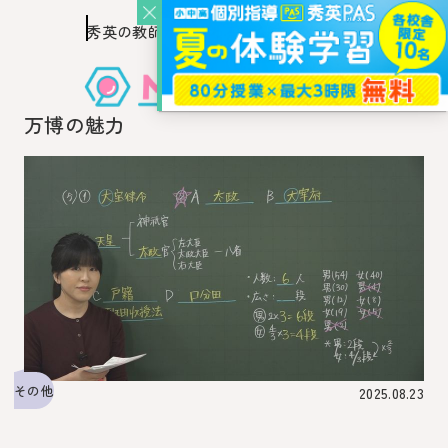
秀英の教師を知り、
このページの本文へ移動
秀英の教師から教わるウェブ・メディア
万博の魅力
その他
2025.08.23