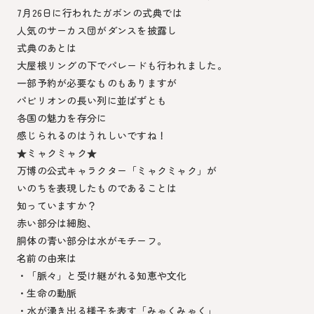
7月26日に行われたガボンの式典では
人気のサーカス団がダンスを披露し
式典のあとは
大屋根リングの下でパレードも行われました。
一部予約が必要なものもありますが
パビリオンの長い列に並ばずとも
各国の魅力を存分に
感じられるのはうれしいですね！
★ミャクミャク★
万博の公式キャラクター「ミャクミャク」が
いのちを表現したものであることは
知っていますか？
赤い部分は細胞、
胴体の青い部分は水がモチーフ。
名前の由来は
・「脈々」と受け継がれる知恵や文化
・生命の動脈
・水が湧き出る様子を表す「みゃくみゃく」