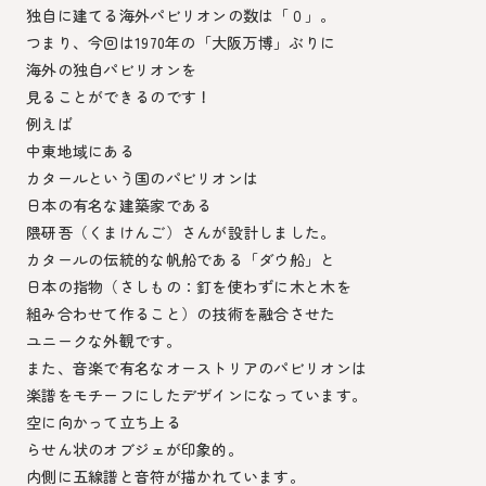
独自に建てる海外パビリオンの数は「０」。
つまり、今回は1970年の「大阪万博」ぶりに
海外の独自パビリオンを
見ることができるのです！
例えば
中東地域にある
カタールという国のパビリオンは
日本の有名な建築家である
隈研吾（くまけんご）さんが設計しました。
カタールの伝統的な帆船である「ダウ船」と
日本の指物（さしもの：釘を使わずに木と木を
組み合わせて作ること）の技術を融合させた
ユニークな外観です。
また、音楽で有名なオーストリアのパビリオンは
楽譜をモチーフにしたデザインになっています。
空に向かって立ち上る
らせん状のオブジェが印象的。
内側に五線譜と音符が描かれています。