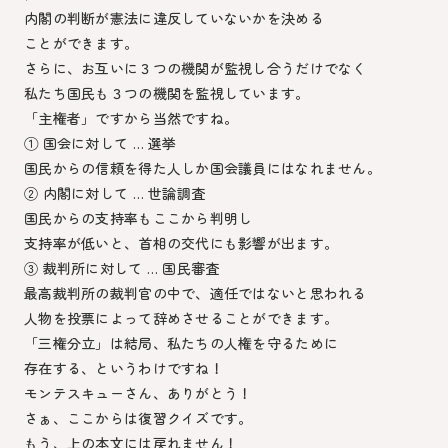
内閣の判断が憲法に違反していないかを決める
ことができます。
さらに、お互いに３つの機関が監視し合うだけでなく
私たち国民も３つの機関を監視しています。
「主権者」ですから当然ですね。
① 国会に対して … 選挙
国民からの信頼を得た人しか国会議員にはなれません。
② 内閣に対して … 世論調査
国民からの支持率もここから判明し
支持率が低いと、首相の交代にも影響が出ます。
③ 裁判所に対して … 国民審査
最高裁判所の裁判官の中で、適任ではないと思われる
人物を投票によって辞めさせることができます。
「三権分立」は結局、私たちの人権を守るために
存在する、というわけですね！
モンテスキューさん、ありがとう！
さぁ、ここからは復習クイズです。
もう、上の本文には戻れません！