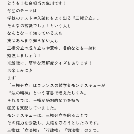
どうも！社会担当の生川です！
今回のテーマは
学校のテストや入試にもよく出る『三権分立』。
そんなの常識でしょ！という人も
なんとなーく知っている人も
実はあんまり知らない人も
三権分立の成り立ちや意味、目的などを一緒に
勉強しましょう！
※最後に、簡単な理解度クイズもあります！
お楽しみに♪
まず
「三権分立」はフランスの哲学者モンテスキューが
『法の精神』という著書で唱えたしくみ。
それまでは、王様が絶対的な力を持ち
国民を支配していました。
モンテスキューは、三権分立を図ることで
その権力を分散し、人権を守ろうとしたのです。
三権は「立法権」「行政権」「司法権」の３つ。