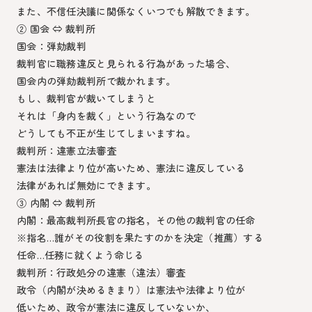
また、不信任決議に関係なくいつでも解散できます。
② 国会 ⇔ 裁判所
国会：弾劾裁判
裁判官に職務違反と見られる行為があった場合、
国会内の弾劾裁判所で裁かれます。
もし、裁判官が裁いてしまうと
それは「身内を裁く」という行為なので
どうしても不正が生じてしまいますね。
裁判所：違憲立法審査
憲法は法律より位が高いため、憲法に違反している
法律があれば無効にできます。
③ 内閣 ⇔ 裁判所
内閣：最高裁判所長官の指名，その他の裁判官の任命
※指名…誰がその役割を果たすのかを決定（推薦）する
任命…任務に就くよう命じる
裁判所：行政処分の違憲（違法）審査
政令（内閣が決めるきまり）は憲法や法律より位が
低いため、政令が憲法に違反していないか、