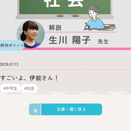
教科別ポイント
2026.07.13
すごいよ、伊能さん！
#中学生
#社会
記事一覧に戻る