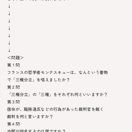
↓
↓
↓
↓
↓
↓
↓
＜問題＞
第１問
フランスの哲学者モンテスキューは、なんという書物
で「三権分立」を唱えましたか？
第２問
「三権分立」の「三権」をそれぞれ何といいますか？
第３問
国会が、職務違反などの行為があった裁判官を裁く
裁判を何と言いますか？
第４問
内閣が指名するのは誰ですか？