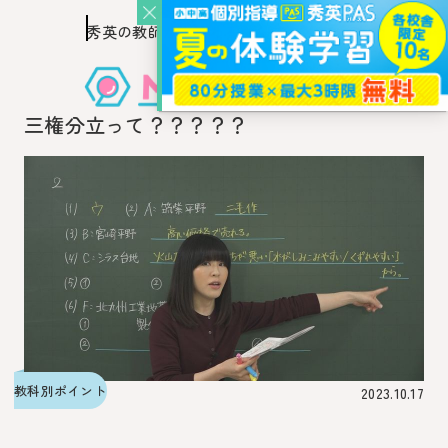
秀英の教師を知り、
このページの本文へ移動
秀英の教師から教わるウェブ・メディア
三権分立って？？？？？
教科別ポイント
2023.10.17