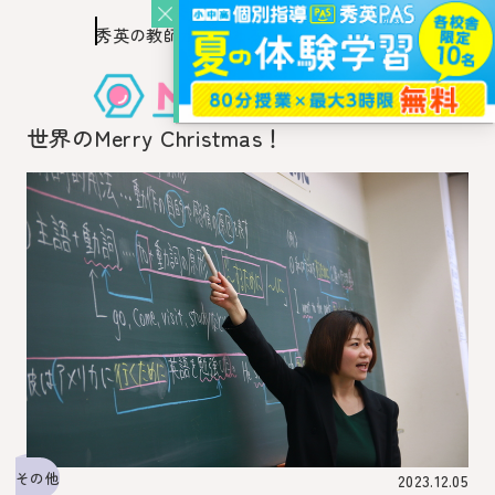
秀英の教師を知り、
このページの本文へ移動
秀英の教師から教わるウェブ・メディア
世界のMerry Christmas！
その他
2023.12.05