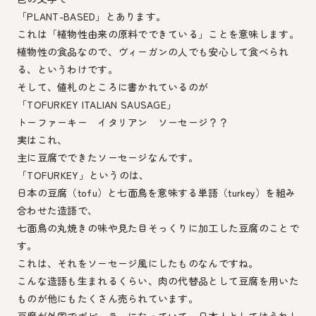
「PLANT-BASED」とあります。
これは「植物性由来の原料でできている」ことを意味します。
植物性の食品なので、ヴィーガンの人でも安心して食べられ
る、というわけです。
そして、値札のところに書かれているのが
「TOFURKEY ITALIAN SAUSAGE」
トーファーキー イタリアン ソーセージ？？
実はこれ、
主に豆腐でできたソーセージなんです。
「TOFURKEY」というのは、
日本の豆腐（tofu）と七面鳥を意味する単語（turkey）を組み
合わせた造語で、
七面鳥の丸焼きの味や見た目そっくりに加工した豆腐のことで
す。
これは、それをソーセージ風にしたものなんですね。
こんな造語も生まれるくらい、肉の代替品として豆腐を用いた
ものが他にもたくさん売られています。
豆腐が外国でポピュラーになっていて、日本人としてはうれし