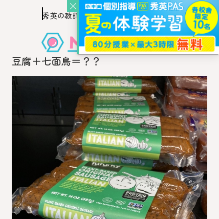
秀英の教師を知り、
このページの本文へ移動
秀英の教師から教わるウェブ・メディア
豆腐＋七面鳥＝？？