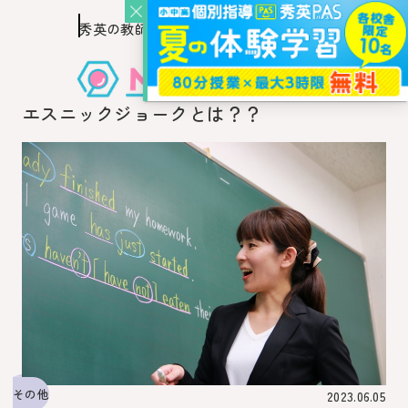
秀英の教師を知り、
このページの本文へ移動
秀英の教師から教わるウェブ・メディア
エスニックジョークとは？？
その他
2023.06.05