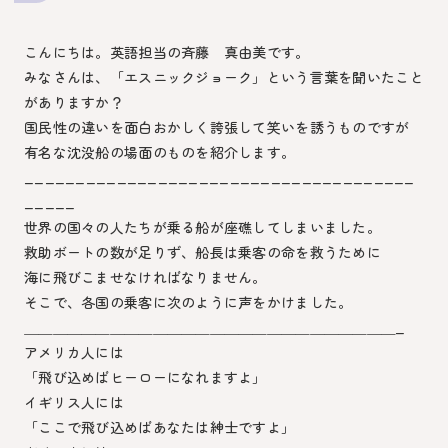
こんにちは。英語担当の斉藤 真由美です。
みなさんは、「エスニックジョーク」という言葉を聞いたこと
がありますか？
国民性の違いを面白おかしく誇張して笑いを誘うものですが
有名な沈没船の場面のものを紹介します。
______________________________________
_____
世界の国々の人たちが乗る船が座礁してしまいました。
救助ボートの数が足りず、船長は乗客の命を救うために
海に飛びこませなければなりません。
そこで、各国の乗客に次のように声をかけました。
＿＿＿＿＿＿＿＿＿＿＿＿＿＿＿＿＿＿＿＿＿＿＿＿＿＿_
アメリカ人には
「飛び込めばヒーローになれますよ」
イギリス人には
「ここで飛び込めばあなたは紳士ですよ」