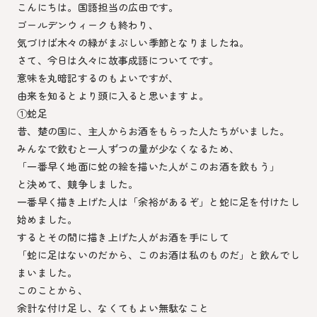
こんにちは。国語担当の広田です。
ゴールデンウィークも終わり、
気づけば木々の緑がまぶしい季節となりましたね。
さて、今日は久々に故事成語についてです。
意味を丸暗記するのもよいですが、
由来を知るとより頭に入ると思いますよ。
①蛇足
昔、楚の国に、主人からお酒をもらった人たちがいました。
みんなで飲むと一人ずつの量が少なくなるため、
「一番早く地面に蛇の絵を描いた人がこのお酒を飲もう」
と決めて、競争しました。
一番早く描き上げた人は「余裕があるぞ」と蛇に足を付けたし
始めました。
するとその間に描き上げた人がお酒を手にして
「蛇に足はないのだから、このお酒は私のものだ」と飲んでし
まいました。
このことから、
余計な付け足し、なくてもよい無駄なこと