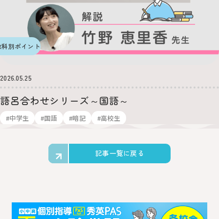
教科別ポイント
2026.05.25
語呂合わせシリーズ～国語～
#中学生
#国語
#暗記
#高校生
記事一覧に戻る