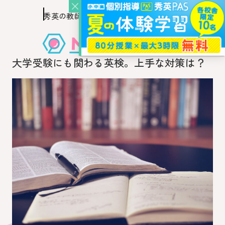
秀英の教師を知り、
このページの本文へ移動
秀英の教師から教わるウェブ・メディア
大学受験にも関わる英検。上手な対策は？