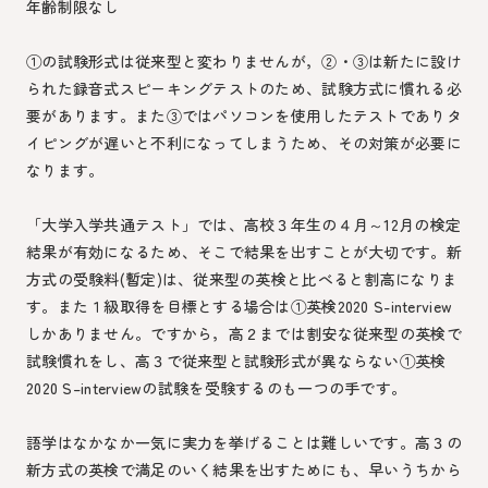
年齢制限なし
①の試験形式は従来型と変わりませんが，②・③は新たに設け
られた録音式スピーキングテストのため、試験方式に慣れる必
要があります。また③ではパソコンを使用したテストでありタ
イピングが遅いと不利になってしまうため、その対策が必要に
なります。
「大学入学共通テスト」では、高校３年生の４月～12月の検定
結果が有効になるため、そこで結果を出すことが大切です。新
方式の受験料(暫定)は、従来型の英検と比べると割高になりま
す。また１級取得を目標とする場合は①英検2020 S-interview
しかありません。ですから，高２までは割安な従来型の英検で
試験慣れをし、高３で従来型と試験形式が異ならない①英検
2020 S–interviewの試験を受験するのも一つの手です。
語学はなかなか一気に実力を挙げることは難しいです。高３の
新方式の英検で満足のいく結果を出すためにも、早いうちから