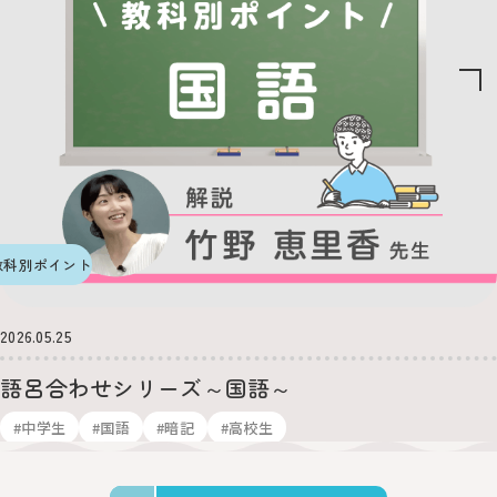
教科別ポイント
2026.05.25
語呂合わせシリーズ～国語～
#中学生
#国語
#暗記
#高校生