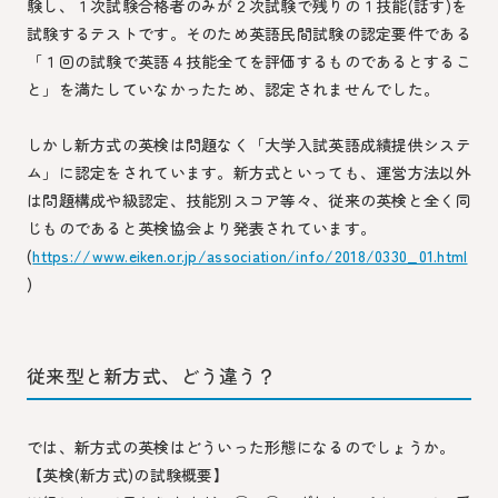
験し、１次試験合格者のみが２次試験で残りの１技能(話す)を
試験するテストです。そのため英語民間試験の認定要件である
「１回の試験で英語４技能全てを評価するものであるとするこ
と」を満たしていなかったため、認定されませんでした。
しかし新方式の英検は問題なく「大学入試英語成績提供システ
ム」に認定をされています。新方式といっても、運営方法以外
は問題構成や級認定、技能別スコア等々、従来の英検と全く同
じものであると英検協会より発表されています。
(
https://www.eiken.or.jp/association/info/2018/0330_01.html
)
従来型と新方式、どう違う？
では、新方式の英検はどういった形態になるのでしょうか。
【英検(新方式)の試験概要】