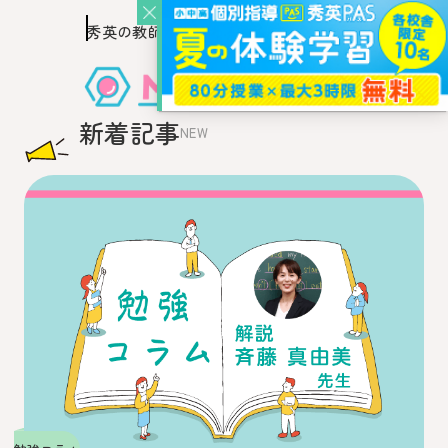
秀英の教師を知り、
このページの本文へ移動
秀英の教師から教わるウェブ・メディア
新着記事
NEW