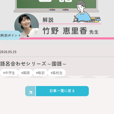
教科別ポイント
2026.05.25
語呂合わせシリーズ～国語～
#中学生
#国語
#暗記
#高校生
記事一覧に戻る