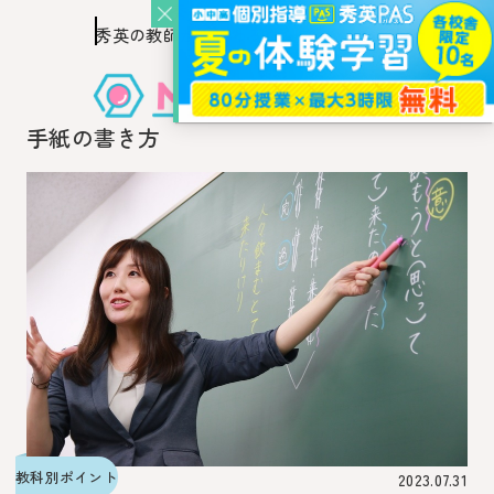
秀英の教師を知り、
このページの本文へ移動
秀英の教師から教わるウェブ・メディア
手紙の書き方
教科別ポイント
2023.07.31