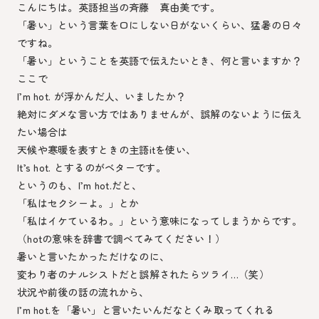
こんにちは。英語担当の斉藤 真由美です。
「暑い」という言葉を口にしない日がないくらい、猛暑の日々
ですね。
「暑い」ということを英語で伝えたいとき、何と言いますか？
ここで
I’m hot. が浮かんだ人、いましたか？
絶対にダメな言い方ではありませんが、誤解のないように伝え
たい場合は
天候や寒暖を表すときの主語itを使い、
It’s hot. とするのがベターです。
というのも、I’m hot.だと、
「私はセクシーよ。」とか
「私はイケているわ。」という意味になってしまうからです。
（hotの意味を辞書で調べてみてください！）
暑いと言いたかっただけなのに、
変わり者のナルシストだと誤解されたらツライ…（笑）
状況や前後の話の流れから、
I’m hot.を「暑い」と言いたいんだなとくみ取ってくれる