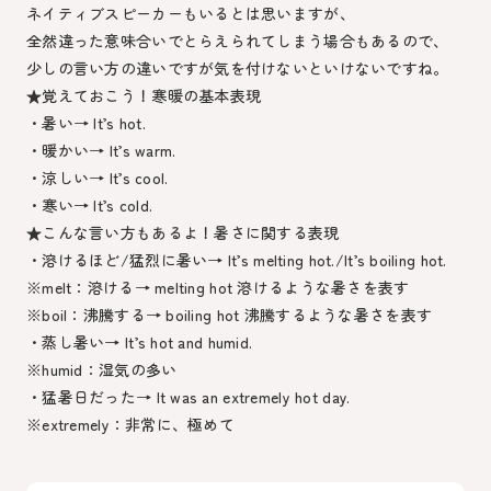
ネイティブスピーカーもいるとは思いますが、
全然違った意味合いでとらえられてしまう場合もあるので、
少しの言い方の違いですが気を付けないといけないですね。
★覚えておこう！寒暖の基本表現
・暑い→ It’s hot.
・暖かい→ It’s warm.
・涼しい→ It’s cool.
・寒い→ It’s cold.
★こんな言い方もあるよ！暑さに関する表現
・溶けるほど/猛烈に暑い→ It’s melting hot./It’s boiling hot.
※melt：溶ける→ melting hot 溶けるような暑さを表す
※boil：沸騰する→ boiling hot 沸騰するような暑さを表す
・蒸し暑い→ It’s hot and humid.
※humid：湿気の多い
・猛暑日だった→ It was an extremely hot day.
※extremely：非常に、極めて