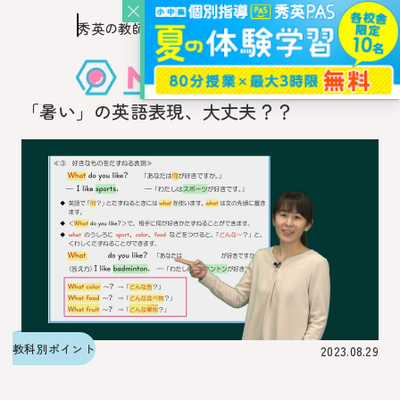
秀英の教師を知り、
このページの本文へ移動
秀英の教師から教わるウェブ・メディア
「暑い」の英語表現、大丈夫？？
教科別ポイント
2023.08.29