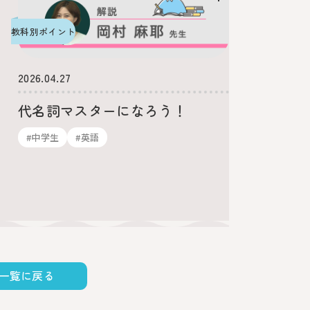
2026.01.2
教科別ポイント
意外と
2026.04.27
使い分
代名詞マスターになろう！
#英語
#中学生
#英語
一覧に戻る