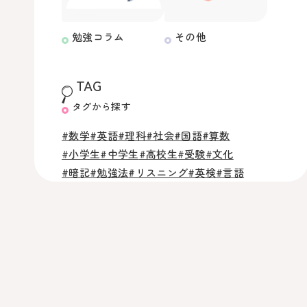
勉強コラム
その他
TAG
タグから探す
#数学
#英語
#理科
#社会
#国語
#算数
#小学生
#中学生
#高校生
#受験
#文化
#暗記
#勉強法
#リスニング
#英検
#言語