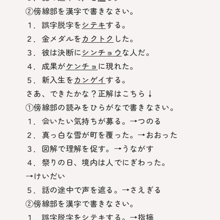
②傍線部を漢字で書きなさい。
１．誤字脱字を
シテキ
する。
２．金メダルを
カクトク
した。
３．彼は決断に
シンチョウ
な人だ。
４．成果が
ケンチョ
に現れた。
５．新入生を
カンゲイ
する。
さあ、できたかな？正解はこちら↓
①傍線部の読みをひらがなで書きなさい。
１．会いたい気持ちが募る。→つのる
２．真っ白な雪が町を覆った。→おおった
３．図解で理解を促す。→うながす
４．祭りの日、境内は人でにぎわった。
→けいだい
５．話の途中で声を遮る。→さえぎる
②傍線部を漢字で書きなさい。
１．誤字脱字をシテキする。→指摘