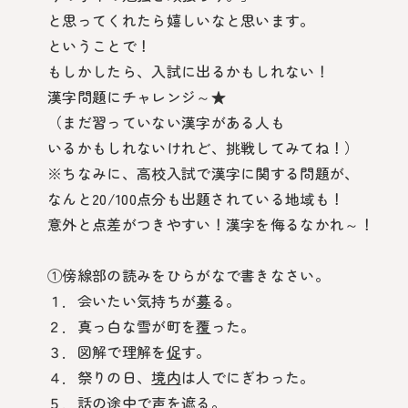
と思ってくれたら嬉しいなと思います。
ということで！
もしかしたら、入試に出るかもしれない！
漢字問題にチャレンジ～★
（まだ習っていない漢字がある人も
いるかもしれないけれど、挑戦してみてね！）
※ちなみに、高校入試で漢字に関する問題が、
なんと20/100点分も出題されている地域も！
意外と点差がつきやすい！漢字を侮るなかれ～！
①傍線部の読みをひらがなで書きなさい。
１．会いたい気持ちが
募
る。
２．真っ白な雪が町を
覆
った。
３．図解で理解を
促
す。
４．祭りの日、
境内
は人でにぎわった。
５．話の途中で声を
遮
る。