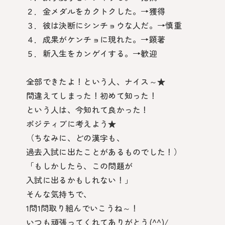
２．金メダルをカクトクした。→獲得
３．彼は決断にシンチョウな人だ。→慎重
４．成果がケンチョに現れた。→顕著
５．新入生をカンゲイする。→歓迎
全部できたよ！という人、ナイス～★
間違えてしまった！初めて知った！
という人は、今知れて良かった！
ポジティブに考えよう★
（ちなみに、どの漢字も、
過去入試に出たことがあるものでした！）
「もしかしたら、この問題が
入試に出るかもしれない！」
そんな気持ちで、
1問1問取り組んでいこうね～！
いつも頑張ってくれてありがとう(^^)/