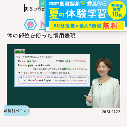
秀英の教師を知り、
このページの本文へ移動
秀英の教師から教わるウェブ・メディア
体の部位を使った慣用表現
教科別ポイント
2024.01.22