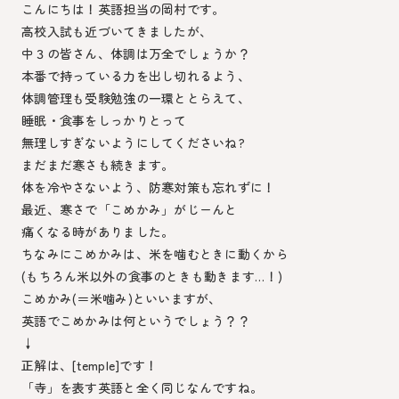
こんにちは！英語担当の岡村です。
高校入試も近づいてきましたが、
中３の皆さん、体調は万全でしょうか？
本番で持っている力を出し切れるよう、
体調管理も受験勉強の一環ととらえて、
睡眠・食事をしっかりとって
無理しすぎないようにしてくださいね?
まだまだ寒さも続きます。
体を冷やさないよう、防寒対策も忘れずに！
最近、寒さで「こめかみ」がじーんと
痛くなる時がありました。
ちなみにこめかみは、米を噛むときに動くから
(もちろん米以外の食事のときも動きます…！)
こめかみ(＝米噛み)といいますが、
英語でこめかみは何というでしょう？？
↓
正解は、[temple]です！
「寺」を表す英語と全く同じなんですね。