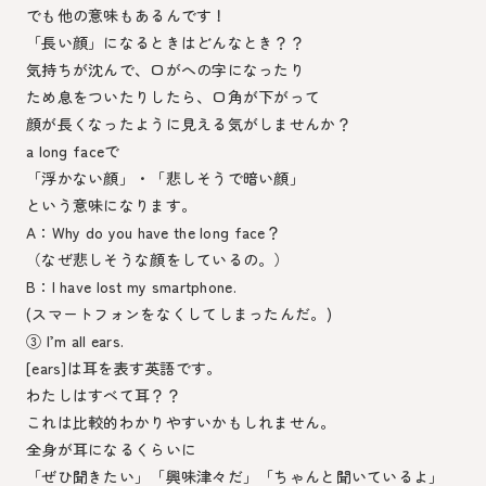
でも他の意味もあるんです！
「長い顔」になるときはどんなとき？？
気持ちが沈んで、口がへの字になったり
ため息をついたりしたら、口角が下がって
顔が長くなったように見える気がしませんか？
a long faceで
「浮かない顔」・「悲しそうで暗い顔」
という意味になります。
A：Why do you have the long face？
（なぜ悲しそうな顔をしているの。）
B：I have lost my smartphone.
(スマートフォンをなくしてしまったんだ。)
③ I’m all ears.
[ears]は耳を表す英語です。
わたしはすべて耳？？
これは比較的わかりやすいかもしれません。
全身が耳になるくらいに
「ぜひ聞きたい」「興味津々だ」「ちゃんと聞いているよ」