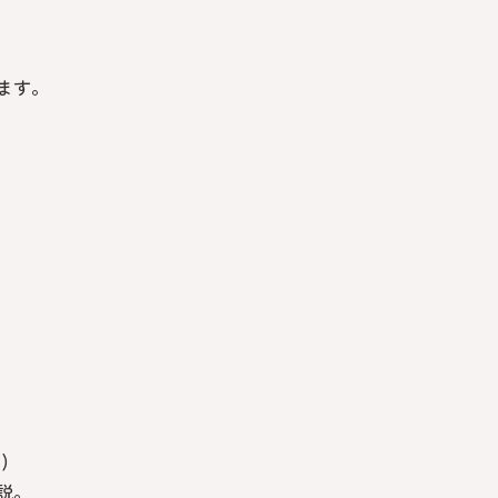
ます。
)
説。