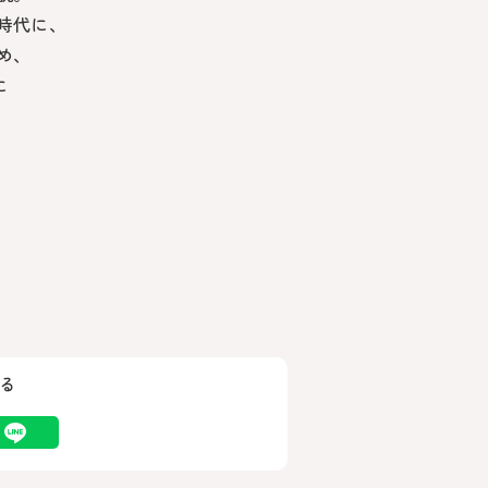
時代に、
め、
に
る