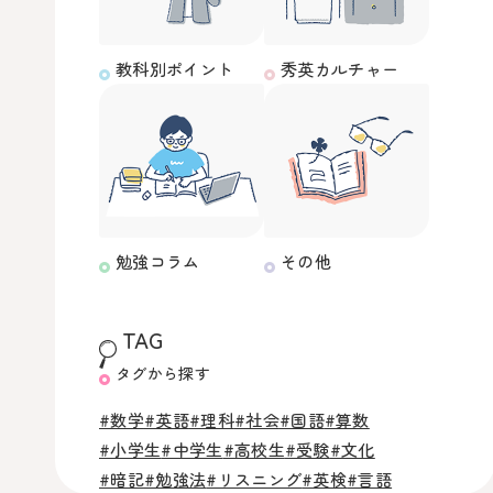
教科別ポイント
秀英カルチャー
勉強コラム
その他
TAG
タグから探す
#数学
#英語
#理科
#社会
#国語
#算数
#小学生
#中学生
#高校生
#受験
#文化
#暗記
#勉強法
#リスニング
#英検
#言語