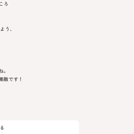
ころ
るよう、
ね。
素敵です！
る