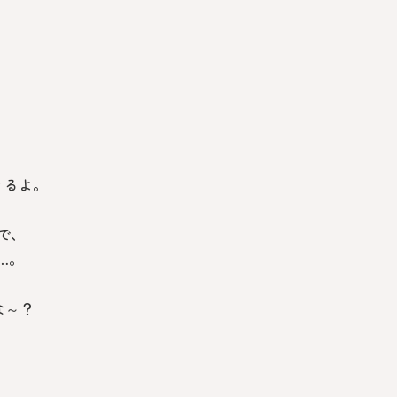
もできるよ。
で、
…。
かな～？