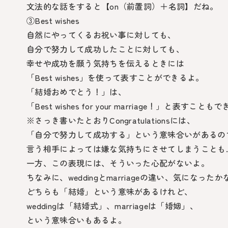
文法的な話をすると【on（前置詞）＋名詞】だね。
③Best wishes
自然にやってくるお祝い事に対しても、
自分で努力して成功したことに対しても、
幸せや成功を願う気持ちを伝えるときには
「Best wishes」を使って表すことができるよ。
「結婚おめでとう！」は、
「Best wishes for your marriage！」と表すこと
※さっき書いたとおりCongratulationsには、
「自分で努力して成功する」という意味合いがあるの
言う相手によっては嫌な気持ちにさせてしまうことも
一方、この表現には、そういった心配がないよ。
ちなみに、weddingとmarriageの違い、気になった
どちらも「結婚」という意味があるけれど、
weddingは「結婚式」、marriageは「婚姻」、
という意味合いもあるよ。