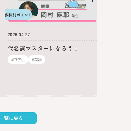
2026.01.2
教科別ポイント
意外と
2026.04.27
使い分
代名詞マスターになろう！
#英語
#中学生
#英語
一覧に戻る