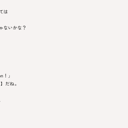
ては
ゃないかな？
tion！」
）】だね。
、