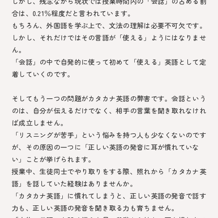
しかし、残念ながら現状では授業時間内の「会話」の占める割
合は、0.21％程度だと言われています。
もちろん、外国語を学ぶ上で、文法の理解は必要不可欠です。
しかし、それだけではその言語が「使える」ようにはなりませ
ん。
「会話」の中で自発的に使って初めて「使える」英語として定
着していくのです。
そしてもう一つの問題がカタカナ英語の弊害です。会話という
のは、自分が伝えるだけでなく、相手の言葉を聞き取れなけれ
ば成立しません。
「リスニングが苦手」という悩みを持つ人も少なくないのです
が、その原因の一つに「正しい英語の発音に耳が慣れていな
い」ことが挙げられます。
授業中、生徒同士でやり取りをする際、照れから「カタカナ英
語」を話していた経験はありませんか。
「カタカナ英語」に慣れてしまうと、正しい英語の発音で話す
力も、正しい英語の発音を聞き取る力も育ちません。