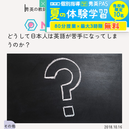
秀英の教師を知り、
このページの本文へ移動
秀英の教師から教わるウェブ・メディア
どうして日本人は英語が苦手になってしま
うのか？
その他
2018.10.16