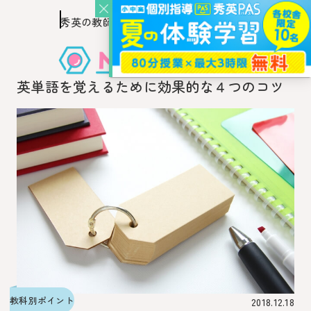
秀英の教師を知り、
このページの本文へ移動
秀英の教師から教わるウェブ・メディア
英単語を覚えるために効果的な４つのコツ
教科別ポイント
2018.12.18