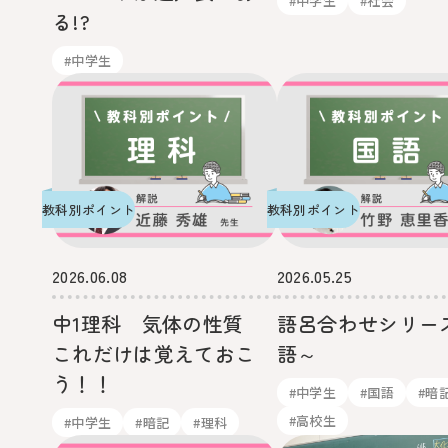
#中学生
#社会
る!?
#中学生
教科別ポイント
教科別ポイント
2026.06.08
2026.05.25
中1理科 気体の性質
語呂合わせシリー
これだけは覚えておこ
語～
う！！
#中学生
#国語
#暗
#高校生
#中学生
#暗記
#理科