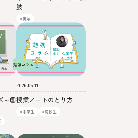
肢
#英語
勉強コラム
2026.05.11
ズ～国
授業ノートのとり方
#中学生
#高校生
記