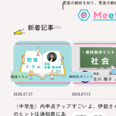
秀英の教師を知り、
秀英の教
このページの本文へ移動
新着記事
NEW
勉強コラム
教科別ポイント
2026.07.27
2026.07.13
（中学生）内申点アップ
すごいよ、伊能さ
のヒントは通知表にあ