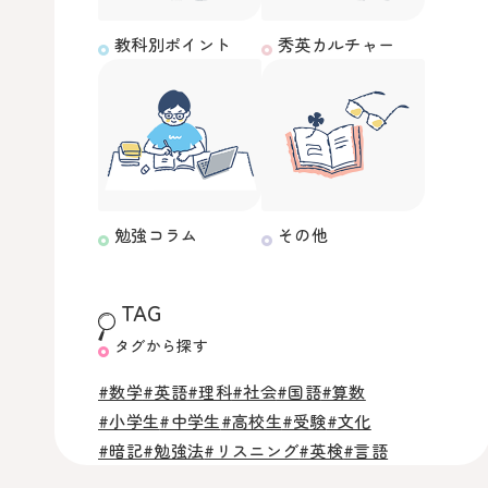
教科別ポイント
秀英カルチャー
勉強コラム
その他
TAG
タグから探す
#数学
#英語
#理科
#社会
#国語
#算数
#小学生
#中学生
#高校生
#受験
#文化
#暗記
#勉強法
#リスニング
#英検
#言語