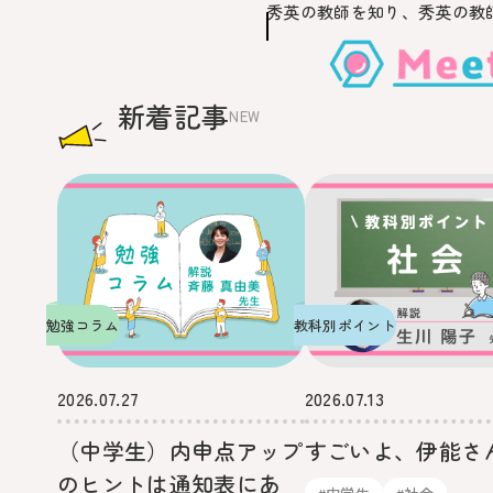
秀英の教師を知り、
秀英の教
このページの本文へ移動
新着記事
NEW
勉強コラム
教科別ポイント
2026.07.27
2026.07.13
（中学生）内申点アップ
すごいよ、伊能さ
のヒントは通知表にあ