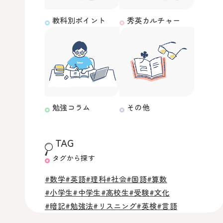
教科別ポイント
秀英カルチャー
勉強コラム
その他
TAG
タグから探す
#数学
#英語
#理科
#社会
#国語
#算数
#小学生
#中学生
#高校生
#受験
#文化
#暗記
#勉強法
#リスニング
#英検
#言語