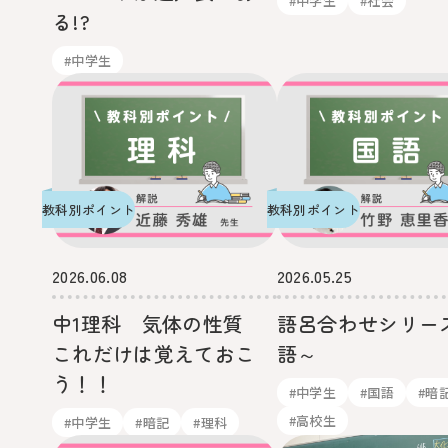
#中学生
#社会
る!?
#中学生
教科別ポイント
教科別ポイント
2026.06.08
2026.05.25
中1理科 気体の性質
語呂合わせシリー
これだけは覚えておこ
語～
う！！
#中学生
#国語
#暗
#高校生
#中学生
#暗記
#理科