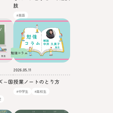
肢
#英語
勉強コラム
2026.05.11
ズ～国
授業ノートのとり方
#中学生
#高校生
記