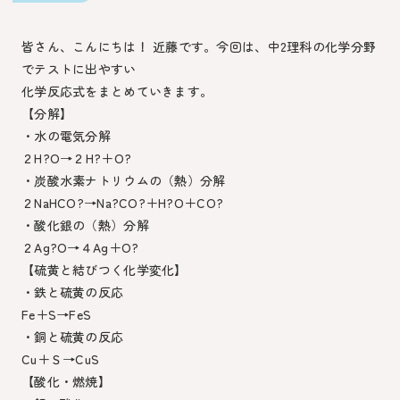
皆さん、こんにちは！ 近藤です。今回は、中2理科の化学分野
でテストに出やすい
化学反応式をまとめていきます。
【分解】
・水の電気分解
２H?O→２H?＋O?
・炭酸水素ナトリウムの（熱）分解
２NaHCO?→Na?CO?＋H?O＋CO?
・酸化銀の（熱）分解
２Ag?O→４Ag＋O?
【硫黄と結びつく化学変化】
・鉄と硫黄の反応
Fe＋S→FeS
・銅と硫黄の反応
Cu＋Ｓ→CuS
【酸化・燃焼】