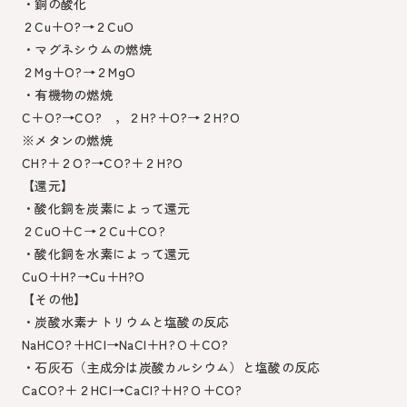
・銅の酸化
２Cu＋O?→２CuO
・マグネシウムの燃焼
２Mg＋O?→２MgO
・有機物の燃焼
C＋O?→CO? ，２H?＋O?→２H?O
※メタンの燃焼
CH?＋２O?→CO?＋２H?O
【還元】
・酸化銅を炭素によって還元
２CuO＋C→２Cu＋CO?
・酸化銅を水素によって還元
CuO＋H?→Cu＋H?O
【その他】
・炭酸水素ナトリウムと塩酸の反応
NaHCO?＋HCl→NaCl＋H?Ｏ＋CO?
・石灰石（主成分は炭酸カルシウム）と塩酸の反応
CaCO?＋２HCl→CaCl?＋H?Ｏ＋CO?