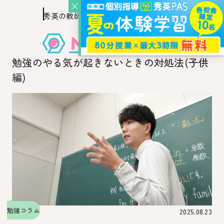
秀英の教師を知り、
このページの本文へ移動
秀英の教師から教わるウェブ・メディア
勉強のやる気が起きないときの対処法(子供
編)
勉強コラム
2025.08.23