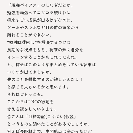
「現在バイアス」のしわざだとか。
勉強を頑張ってコツコツ続ければ
将来すごい成果が出るはずなのに、
ゲームやスマホなど目の前の娯楽から
離れることができない。
“勉強は後回し”を解決するコツは
長期的な視点をもち、将来の輝く自分を
イメージすることかもしれませんね。
と、探せばこのようなまとめをしている記事は
いくつか出てきますが、
先のことを想像するのが難しいんだよ！
と感じる人もいるかと思います。
それはごもっとも。
ここからは“今”の行動を
変える話をしていきます。
皆さんは「目標勾配(こうばい)仮説」
というものを聞いたことがあるでしょうか。
例えば長距離走で、中間地点は辛かったけど