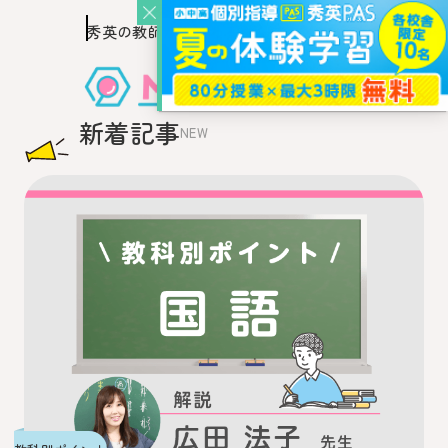
秀英の教師を知り、
このページの本文へ移動
秀英の教師から教わるウェブ・メディア
新着記事
NEW