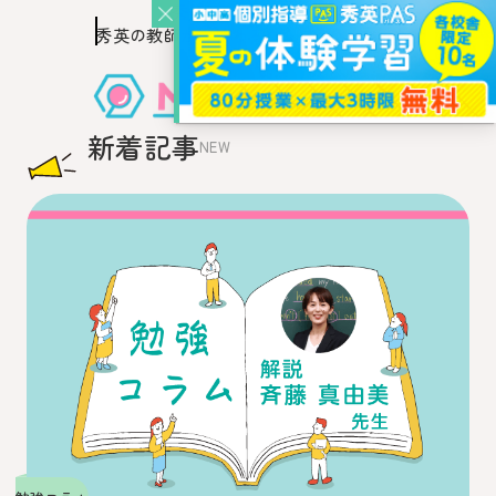
秀英の教師を知り、
このページの本文へ移動
秀英の教師から教わるウェブ・メディア
新着記事
NEW