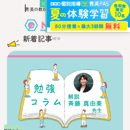
秀英の教師を知り、
このページの本文へ移動
秀英の教師から教わるウェブ・メディア
新着記事
NEW