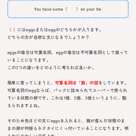
You have some（ ）on your tie.
（ ）には
eggs
または
egg
のどちらかが入ります。
どちらの方が自然な文になるでしょうか？
eggsの場合は可算名詞、eggの場合は不可算名詞として扱って
いることになります。
この2つの違いをどのように考えれば良いか。
簡単に言ってしまうと、
可算名詞は「数」の話
をしています。
可算名詞のeggならば、パックに詰められてスーパーで売られ
ている状態の卵です。これは1個、2個、3個というように、数
えられますよね。
そのため先ほどの文にeggsを入れると、鶏が産んだ状態のま
まの卵が何個もネクタイにくっ付いていることになります。明
らかにおかしいですよね。