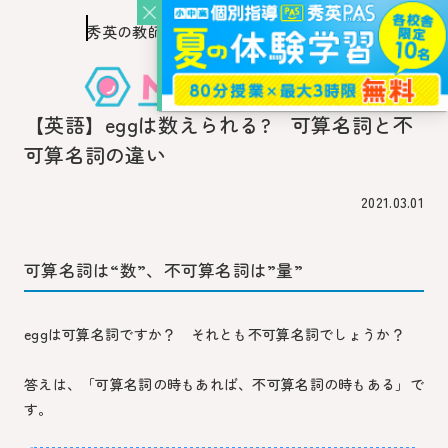
秀英の教師を知り、
このページの本文へ移動
秀英の教師から教わるウェブ・メディア
【英語】eggは数えられる? 可算名詞と不
可算名詞の違い
2021.03.01
可算名詞は“数”、不可算名詞は”量”
eggは可算名詞ですか？ それとも不可算名詞でしょうか？
答えは、「可算名詞の時もあれば、不可算名詞の時もある」で
す。