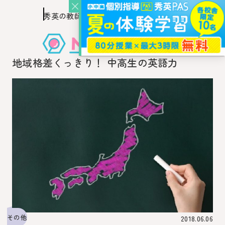
秀英の教師を知り、
このページの本文へ移動
秀英の教師から教わるウェブ・メディア
地域格差くっきり！ 中高生の英語力
その他
2018.06.06