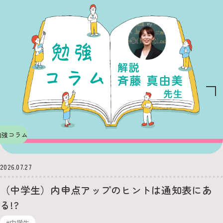
勉強コラム
2026.07.27
（中学生）内申点アップのヒントは通知表にあ
る!?
#中学生