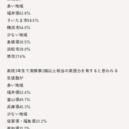
多い地域
福井県62.8％
さいたま市58.9％
横浜市54.0％
少ない地域
島根県30.5％
浜松市28.0％
堺市27.6%
高校3年生で英検準2級以上相当の英語力を有すると思われる
生徒数が
多い地域
福井県52.4％
富山県49.1％
兵庫県45.3％
少ない地域
佐賀県・福島県33.2％
高知県31.7％