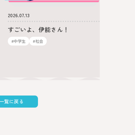
2026.07.13
2026.06.
すごいよ、伊能さん！
中学生
留学と
#中学生
#社会
#英語
一覧に戻る