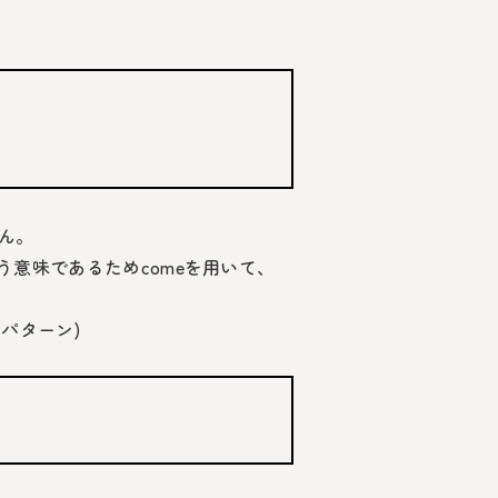
ん。
う意味であるため
come
を用いて、
パターン)