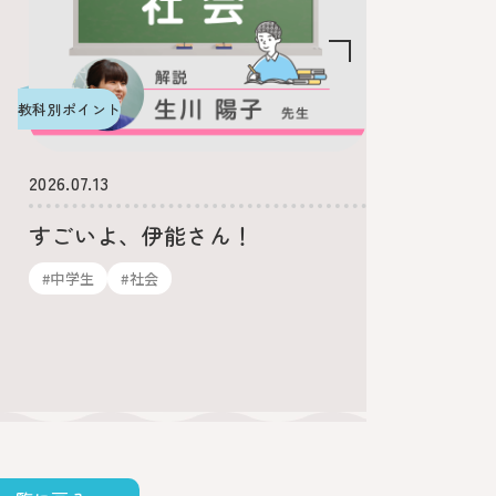
教科別ポイント
その他
2026.07.13
2026.06.
すごいよ、伊能さん！
中学生
留学と
#中学生
#社会
#英語