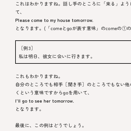
これはわかりますね。話し手のところに「来る」よう
て、
Please come to my house tomorrow.
となります。(「
comeとgo
が表す意味」の
come
の①の
［例3］
私は明日、彼女に会いに行きます。
これもわかりますね。
自分のところでも相手［聞き手］のところでもない他
くという意味ですから
go
を用いて、
I’ll go to see her tomorrow.
となります。
最後に、この例はどうでしょう。