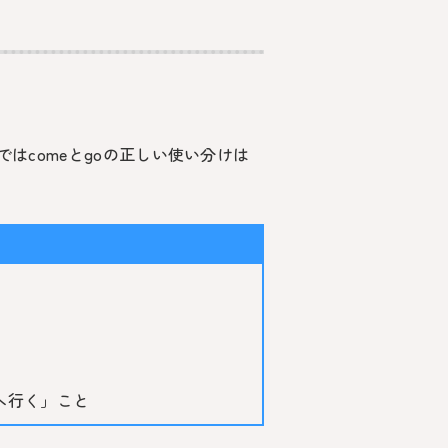
では
comeとgo
の正しい使い分けは
へ行く」こと