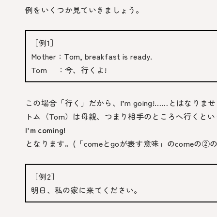
例をいくつか見ていきましょう。
［例1］
Mother：
Tom, breakfast is ready.
Tom ：今、行くよ!
この場合「行く」だから、
I’m going!
……とはなりませ
トム（
Tom
）は母親、つまり相手のところへ行くとい
I’m coming!
となります。(「
comeとgo
が表す意味」の
come
の②の
［例2］
明日、私の家に来てください。