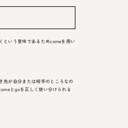
くという意味であるため
come
を用い
き先が自分または相手のところなの
comeとgo
を正しく使い分けられる