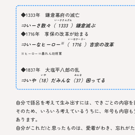
◆1333年 鎌倉幕府の滅亡
いーささんざん
⇒いーさ散々（
1333
）鎌倉滅ぶ
◆1716年 享保の改革が始まる
いーなひーろー
⇒いーなヒーロー
※
（
1716
）吉宗の改革
※ヒーロー＝暴れん坊将軍
◆1837年 大塩平八郎の乱
いや
みんな
⇒いや（
18
）だみんな（
37
）困ってる
自分で語呂を考えて生み出すには、できごとの内容を
そのため、いろいろ考えているうちに、年号も内容も
あります。
自分がこれだ!と思ったものは、愛着がわき、忘れが