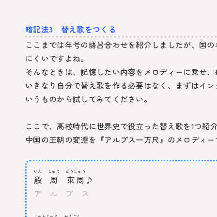
暗記法3 替え歌をつくる
ここまでは年号の語呂合わせを紹介しましたが、国の
にくいですよね。
そんなときは、記憶したい内容をメロディーに乗せ、
いきなり自分で替え歌を作る必要はなく、まずはイン
いうものから試してみてください。
ここで、高校時代に世界史で役立った替え歌を1つ紹
中国の王朝の変遷を『アルプス一万尺』のメロディー
いん
しゅう
とうしゅう
殷
周
東周
♪
ア ル プ ス
しゅんじゅう
せんごく