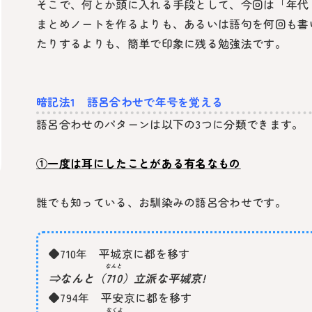
そこで、何とか頭に入れる手段として、今回は「年代
まとめノートを作るよりも、あるいは語句を何回も書
たりするよりも、簡単で印象に残る勉強法です。
暗記法1 語呂合わせで年号を覚える
語呂合わせのパターンは以下の3つに分類できます。
①一度は耳にしたことがある有名なもの
誰でも知っている、お馴染みの語呂合わせです。
◆710年 平城京に都を移す
なんと
⇒なんと（
710
）立派な平城京!
◆794年 平安京に都を移す
なくよ