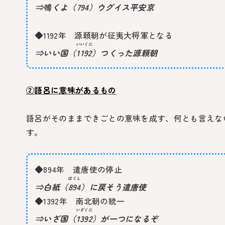
⇒鳴くよ（
794
）ウグイス平安京
◆1192年 源頼朝が征夷大将軍となる
いいくに
⇒いい国（
1192
）つくった源頼朝
②語呂に意味があるもの
語呂がそのままできごとの意味を成す、何とも言えな
す。
◆894年 遣唐使の停止
はくし
⇒白紙（
894
）に戻そう遣唐使
◆1392年 南北朝の統一
いざくに
⇒いざ国（
1392
）が一つになるぞ