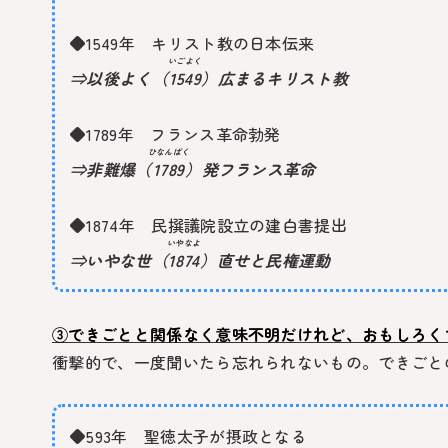
◆1549年 キリスト教の日本伝来
いごよく
⇒以後よく（
1549
）広まるキリスト教
◆1789年 フランス革命勃発
ひなんばく
⇒非難爆（
1789
）発フランス革命
◆1874年 民撰議院設立の建白書提出
いやなよ
⇒いやな世（
1874
）直せと民権運動
③できごとと関係なく意味不明だけれど、おもしろく
衝撃的で、一度聞いたら忘れられないもの。できごと
◆593年 聖徳太子が摂政となる