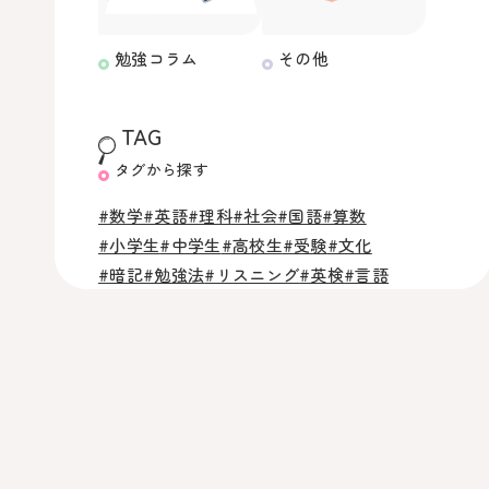
勉強コラム
その他
TAG
タグから探す
#数学
#英語
#理科
#社会
#国語
#算数
#小学生
#中学生
#高校生
#受験
#文化
#暗記
#勉強法
#リスニング
#英検
#言語