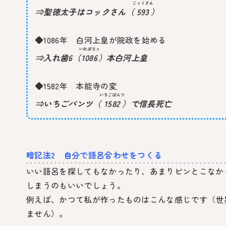
こっくさん
⇒聖徳太子はコックさん（
593
）
◆1086年 白河上皇が院政を始める
いればろっ
⇒入れ歯6（
1086
）本白河上皇
◆1582年 本能寺の変
いちごぱんつ
⇒いちごパンツ（
1582
）で信長死亡
暗記法2 自分で語呂合わせをつくる
いい語呂を探してもなかったり、あまりピンとこなか
しまうのもいいでしょう。
例えば、かつて私が作ったものはこんな感じです（世
ません）。