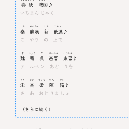
春秋
戦国
♪
いちまん じゃく
しん
ぜんかん
しん
ごかん
秦
前漢
新
後漢
♪
こ やり の 上で
ぎ
しょく
ご
せいしん
とうしん
魏
蜀
呉
西晋
東晋
♪
ア ルペ ン おど りを
そう
せい
りょう
ちん
ずい
宋
斉
梁
陳
隋
♪
さ あ おど りま しょ
（さらに続く）