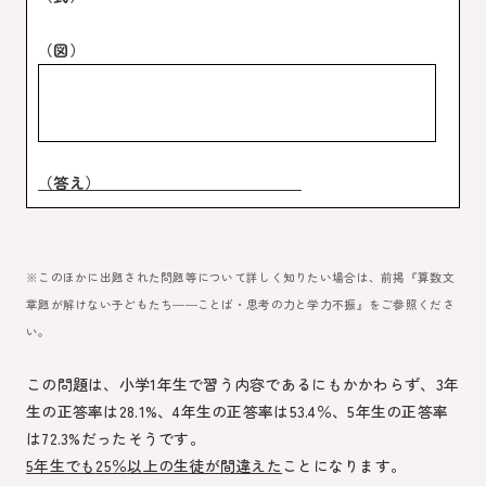
（図）
（答え）＿＿＿＿＿＿＿＿＿＿＿＿＿
※このほかに出題された問題等について詳しく知りたい場合は、前掲『算数文
章題が解けない子どもたち――ことば・思考の力と学力不振』をご参照くださ
い。
この問題は、小学1年生で習う内容であるにもかかわらず、3年
生の正答率は
28.1%
、4年生の正答率は
53.4％
、5年生の正答率
は
72.3%
だったそうです。
5年生でも
25％
以上の生徒が間違えた
ことになります。