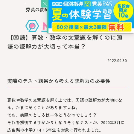
秀英の教師を知り、
このページの本文へ移動
秀英の教師から教わるウェブ・メディア
【国語】算数・数学の文章題を解くのに国
語の読解力が大切って本当？
2022.09.30
実際のテスト結果から考える読解力の必要性
算数や数学の文章題を解く上では、国語の読解力が大切にな
る。たまに聞くことがありますよね。
でも、実際のところは一体どうなのでしょう？
それを解明する手がかりとなりそうなテストが、2020年8月に
広島県の小学3・4・5年生を対象に行われました。