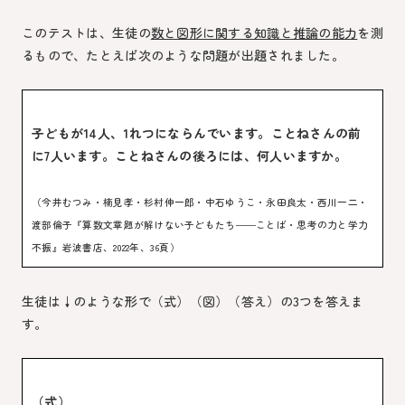
このテストは、生徒の
数と図形に関する知識と推論の能力
を測
るもので、たとえば次のような問題が出題されました。
子どもが14人、1れつにならんでいます。ことねさんの前
に7人います。ことねさんの後ろには、何人いますか。
（今井むつみ・楠見孝・杉村伸一郎・中石ゆうこ・永田良太・西川一二・
渡部倫子『算数文章題が解けない子どもたち――ことば・思考の力と学力
不振』岩波書店、2022年、36頁）
生徒は↓のような形で（式）（図）（答え）の3つを答えま
す。
（式）