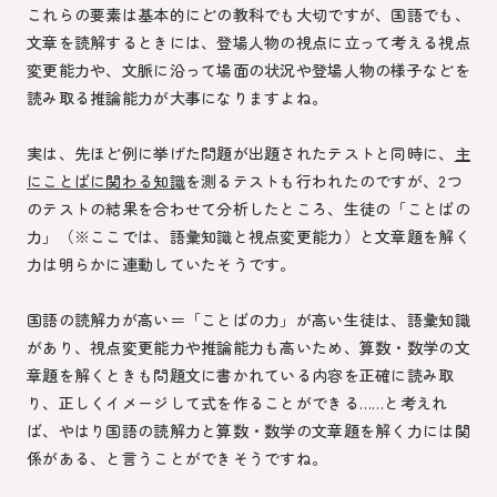
これらの要素は基本的にどの教科でも大切ですが、国語でも、
文章を読解するときには、登場人物の視点に立って考える視点
変更能力や、文脈に沿って場面の状況や登場人物の様子などを
読み取る推論能力が大事になりますよね。
実は、先ほど例に挙げた問題が出題されたテストと同時に、
主
にことばに関わる知識
を測るテストも行われたのですが、2つ
のテストの結果を合わせて分析したところ、生徒の「ことばの
力」（※ここでは、語彙知識と視点変更能力）と文章題を解く
力は明らかに連動していたそうです。
国語の読解力が高い＝「ことばの力」が高い生徒は、語彙知識
があり、視点変更能力や推論能力も高いため、算数・数学の文
章題を解くときも問題文に書かれている内容を正確に読み取
り、正しくイメージして式を作ることができる……と考えれ
ば、やはり国語の読解力と算数・数学の文章題を解く力には関
係がある、と言うことができそうですね。