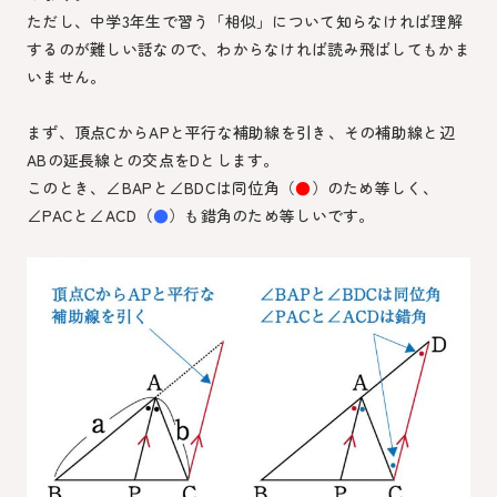
ただし、中学3年生で習う「相似」について知らなければ理解
するのが難しい話なので、わからなければ読み飛ばしてもかま
いません。
まず、頂点CからAPと平行な補助線を引き、その補助線と辺
ABの延長線との交点をDとします。
このとき、∠BAPと∠BDCは同位角（
●
）のため等しく、
∠PACと∠ACD（
●
）も錯角のため等しいです。