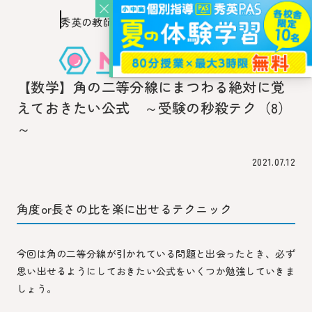
秀英の教師を知り、
このページの本文へ移動
秀英の教師から教わるウェブ・メディア
【数学】角の二等分線にまつわる絶対に覚
えておきたい公式 ～受験の秒殺テク（8）
～
2021.07.12
角度or長さの比を楽に出せるテクニック
今回は角の二等分線が引かれている問題と出会ったとき、必ず
思い出せるようにしておきたい公式をいくつか勉強していきま
しょう。