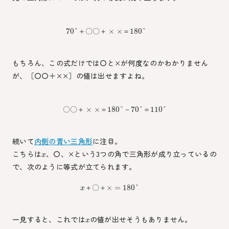
70
°
×
×
180
°
＋
〇
〇
＋
＝
もちろん、この式だけでは〇と×が何度なのかわかりません
が、［〇〇＋××］の値は出せますよね。
×
×
180
°
70
°
110
°
〇
〇
＋
＝
－
＝
続いて
内側の青い三角形
に注目。
こちらは
、〇、×という3つの角で三角形が成り立っているの
x
で、次のように等式が立てられます。
×
=
180
°
＋
〇
＋
x
一見すると、これでは
の値が出せそうもありません。
x