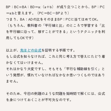
BP：BC=BA：BD＝a:（a＋b） が成り立つことから、BP：PC
＝a:bと言えます。（PC＝BCーBPより）
つまり、BA：ADの比をそのままBP：PCに当てはめてOK。
（もちろん、教科書の「平行線と比」のところで学習する「比
を平行線に沿って、移すことができる」というテクニックを利
用してもOKです）
以上が、
先ほどの公式
を証明する手順です。
もし公式を知らなければ、これと同じ考え方で答えにたどり着
かなくてはいけません。
それはかなり大変ですし、そもそも「平行な補助線を引く」と
いう発想が、慣れていなければなかなか思いつくものではあり
ません。
そのため、今回の例題のような問題を短時間で解くには、公式
を身につけておくことが不可欠なのです。