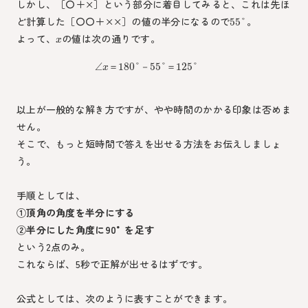
しかし、［〇＋×］という部分に着目してみると、これは先ほ
ど計算した［〇〇＋××］の値の半分になるので
。
55
°
よって、
の値は次の通りです。
x
∠
180
°
55
°
125
°
＝
－
＝
x
以上が一般的な解き方ですが、やや時間のかかる印象は否めま
せん。
そこで、もっと短時間で答えを出せる方法をお伝えしましょ
う。
手順としては、
①頂角の角度を半分にする
②半分にした角度に90°を足す
という2点のみ。
これならば、5秒で正解が出せるはずです。
公式としては、次のように表すことができます。