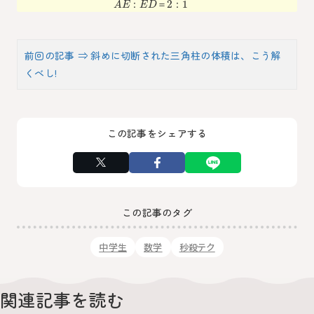
2
1
：
＝
：
A
E
E
D
前回の記事 ⇒ 斜めに切断された三角柱の体積は、こう解
くべし!
この記事をシェアする
この記事のタグ
中学生
数学
秒殺テク
関連記事を読む