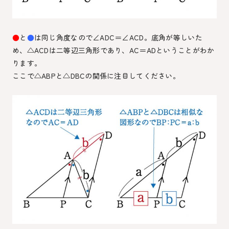
●
と
●
は同じ角度なので∠ADC＝∠ACD。底角が等しいた
め、△ACDは二等辺三角形であり、AC＝ADということがわか
ります。
ここで△ABPと△DBCの関係に注目してください。