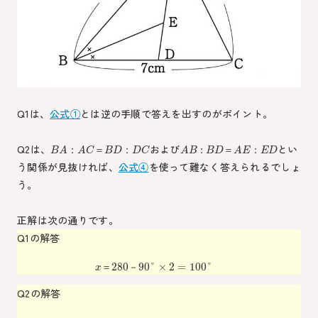
Q1は、
公式①
とは逆の手順で答えを出すのがポイント。
Q2は、
および
とい
:
：
＝
：
＝
：
B
A
A
C
B
D
D
C
A
B
B
D
A
E
E
D
う関係が見抜ければ、
公式④
を使って難なく答えられるでしょ
う。
正解は次の通りです。
Q1の解答
280
90
°
×
2
=
100
°
＝
－
x
Q2の解答