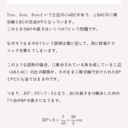
という三辺の△ABCがあり、∠BACの二等
7
3
8
、
、
c
m
c
m
c
m
分線とBCの交点がPとなっています。
このときのBPの長さはいくつか?という問題です。
なぜそうなるのか?という説明は後に回して、先に秒殺テク
ニックを教えてしまいます。
このような図形の場合、二等分されている角を成している二辺
（ABとAC）の比の関係が、そのまま二等分線で分けられたBP
とPCにも当てはまるのです。
つまり、
となり、BCの長さを10等分した内の
7
3
：
＝
：
B
P
P
C
7つ分がBPの長さになります。
7
28
8
×
＝
＝
B
P
c
m
10
5