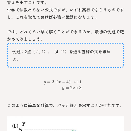
答えを出すことです。
中学では教わらない公式ですが、いずれ高校でならうものです
し、これを覚えておけば心強い武器になります。
では、どれくらい早く解くことができるのか、最初の例題で確
かめてみましょう。
例題：2点（-1, 1）、（4, 11）を通る直線の式を求め
よ。
=
2
−
4
11
（
）
＋
y
x
=
2
3
＋
y
x
このように簡単な計算で、パッと答えを出すことが可能です。