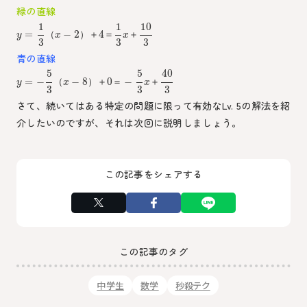
緑の直線
1
1
10
=
−
2
4
（
）
＋
＝
＋
y
x
x
3
3
3
青の直線
5
5
40
=
−
−
8
0
−
（
）
＋
＝
＋
y
x
x
3
3
3
さて、続いてはある特定の問題に限って有効なLv. 5の解法を紹
介したいのですが、それは次回に説明しましょう。
この記事をシェアする
この記事のタグ
中学生
数学
秒殺テク