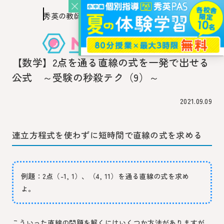
秀英の教師を知り、
このページの本文へ移動
秀英の教師から教わるウェブ・メディア
【数学】2点を通る直線の式を一発で出せる
公式 ～受験の秒殺テク（9）～
2021.09.09
連立方程式を使わずに短時間で直線の式を求める
例題：2点（-1, 1）、（4, 11）を通る直線の式を求め
よ。
こういった直線の問題を解くにはいくつか方法がありますが、