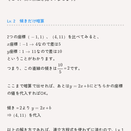
Lv. 2 傾きだけ暗算
2つの座標
、
を比べてみると、
−
1
,
1
4
,
11
（
）
（
）
座標：
なので差は
−
1
→
4
5
x
座標：
なので差は
1
→
11
10
y
ということがわかります。
10
つまり、この直線の傾きは
です。
2
＝
5
ここまで暗算で出せれば、あとは
にどちらかの座標
=
2
＋
y
x
b
の値を代入すればOK。
傾き
より
2
=
2
＝
＋
y
x
b
⇒
を代入
4
,
11
（
）
以上の解き方であれば、連立方程式を使わずに済むので、Lv. 1