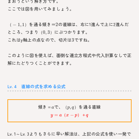
まおうという解き方です。
ここでは図を用いてみましょう。
を通る傾き＝
の直線は、右に1進んで上に2進んだ
−
1
,
1
2
（
）
ところ、つまり
にぶつかります。
0
,
3
（
）
これはy軸上の点なので、切片は
ですね。
3
このように図を使えば、面倒な連立方程式や代入計算なしで正
解にたどりつくことができます。
Lv. 4 直線の式を求める公式
傾き
で、
を通る直線
,
＝
（
）
a
p
q
=
−
（
）
＋
y
a
x
p
q
Lv. 1～Lv. 3よりもさらに早い解法は、上記の公式を使い一発で