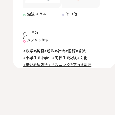
勉強コラム
その他
TAG
タグから探す
#数学
#英語
#理科
#社会
#国語
#算数
#小学生
#中学生
#高校生
#受験
#文化
#暗記
#勉強法
#リスニング
#英検
#言語