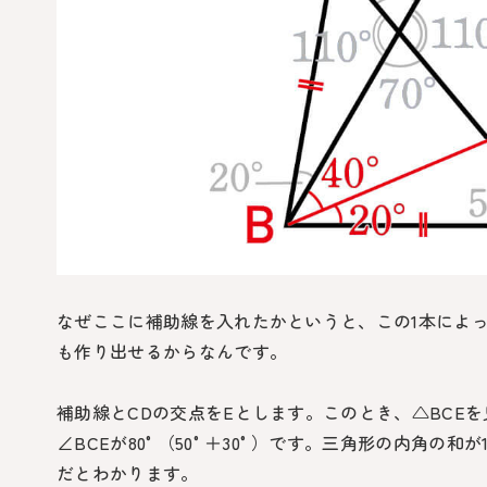
なぜここに補助線を入れたかというと、この1本によ
も作り出せるからなんです。
補助線と
CD
の交点をEとします。このとき、
△BCE
を
∠BCE
が
80°
（
50°
＋
30°
）です。三角形の内角の和が
だとわかります。