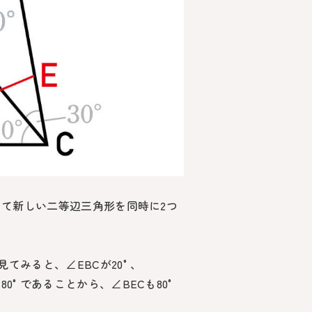
って新しい二等辺三角形を同時に2つ
見てみると、
∠EBC
が
20°
、
180°
であることから、
∠BEC
も
80°