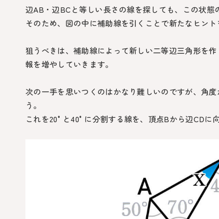
辺
AB
・辺
BC
と等しい長さの線を探しても、この状態
そのため、図の中に補助線を引くことで新たなヒント
狙うべきは、補助線によって新しい二等辺三角形を作
報を増やしていきます。
次の一手を思いつくのはかなり難しいのですが、角度
う。
これを
20°
と
40°
に分割する線を、頂点Bから辺
CD
に