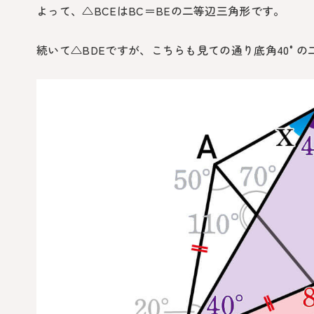
よって、
△BCE
は
BC
＝
BE
の二等辺三角形です。
続いて
△BDE
ですが、こちらも見ての通り底角
40°
の