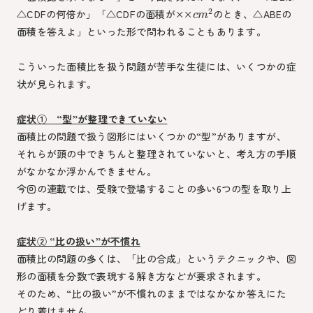
2
△CDFの何倍か」「△CDFの面積が××
のとき、△ABEの
c
m
面積を答えよ」といった形で問われることもあります。
こういった面積比を扱う問題が苦手な生徒には、いくつかの症
状が見られます。
症状① “型”が整理できていない
面積比の問題で扱う図形にはいくつかの“型”がありますが、
それらが頭の中できちんと整理されていないと、考え方の手順
がなかなか浮かんできません。
今回の連載では、受験で登場することの多い6つの型を取り上
げます。
症状② “比の扱い”が不慣れ
面積比の問題の多くは、「比の合成」というテクニックや、図
形の面積を分数で表現する解き方などが要求されます。
そのため、“比の扱い”が不慣れのままではなかなか答えにた
どり着けません。