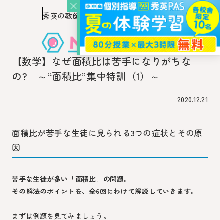
秀英の教師を知り、
このページの本文へ移動
秀英の教師から教わるウェブ・メディア
【数学】なぜ面積比は苦手になりがちな
の? ～“面積比”集中特訓（1）～
2020.12.21
面積比が苦手な生徒に見られる3つの症状とその原
因
苦手な生徒が多い「面積比」の問題。
その解法のポイントを、全6回にわけて解説していきます。
まずは例題を見てみましょう。