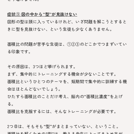
症状③ 図の中から“型”が見抜けない
図形の型は頭に入っているけれど、いざ問題を解こうとすると
きに型を見抜けない、という生徒も少なくありません。
面積比の問題が苦手な生徒は、①②③のどこかでつまずいてい
る印象です。
その原因は、3つほど挙げられます。
まず、集中的にトレーニングする機会が少ないことです。
面積比というひとつのテーマを、短期間で集中的に訓練する機
会はほとんどないでしょう。
ひたすら面積比のことだけ考え、脳内の“面積比濃度”を上げ
る。
面積比を克服するには、そんなトレーニングが必要です。
2つ目は、そもそも“型”がまとまっていない、ということ。
面積比を解くための“型”は、教える先生によってまとめ方が