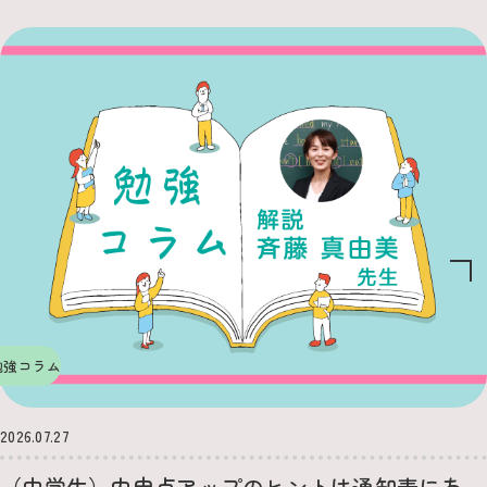
勉強コラム
2026.07.27
（中学生）内申点アップのヒントは通知表にあ