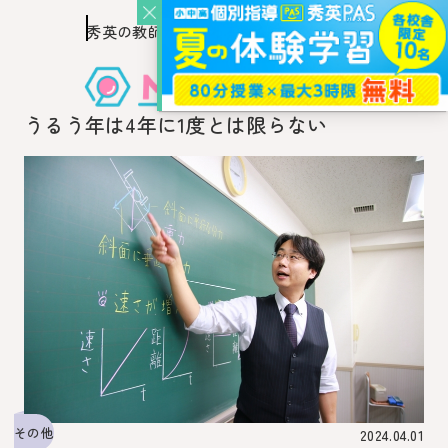
秀英の教師を知り、
このページの本文へ移動
秀英の教師から教わるウェブ・メディア
うるう年は4年に1度とは限らない
その他
2024.04.01