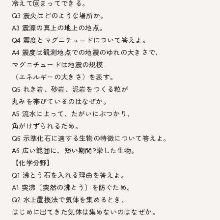
冷えて固まってできる。
Q3 震央はどのような場所か。
A3 震源の真上の地上の地点。
Q4 震度とマグニチュードについて答えよ。
A4 震度は観測地点での地震のゆれの大きさで、
マグニチュードは地震の規模
（エネルギーの大きさ）を表す。
Q5 れき岩、砂岩、泥岩をつくる粒が
丸みを帯びているのはなぜか。
A5 流水によって、たがいにぶつかり、
角がけずられるため。
Q6 示準化石に適する生物の特徴について答えよ。
A6 広い範囲に、短い期間?栄した生物。
【化学分野】
Q1 沸とう石を入れる理由を答えよ。
A1 突沸〔突然の沸とう〕を防ぐため。
Q2 水上置換法で気体を集めるとき、
はじめに出てきた気体は集めないのはなぜか。