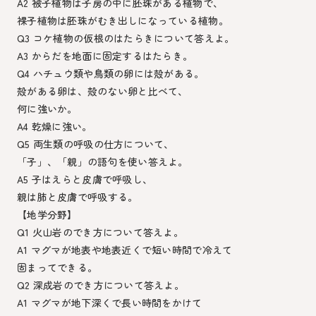
A2 被子植物は子房の中に胚珠がある植物で、
裸子植物は胚珠がむき出しになっている植物。
Q3 コケ植物の仮根のはたらきについて答えよ。
A3 からだを地面に固定するはたらき。
Q4 ハチュウ類や鳥類の卵には殻がある。
殻がある卵は、殻のない卵と比べて、
何に強いか。
A4 乾燥に強い。
Q5 両生類の呼吸の仕方について、
「子」、「親」の語句を使い答えよ。
A5 子はえらと皮膚で呼吸し、
親は肺と皮膚で呼吸する。
【地学分野】
Q1 火山岩のでき方について答えよ。
A1 マグマが地表や地表近くで短い時間で冷えて
固まってできる。
Q2 深成岩のでき方について答えよ。
A1 マグマが地下深くで長い時間をかけて