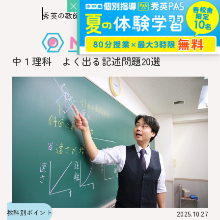
秀英の教師を知り、
このページの本文へ移動
秀英の教師から教わるウェブ・メディア
中１理科 よく出る記述問題20選
教科別ポイント
2025.10.27