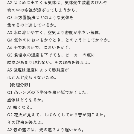
A2 はじめに出てくる気体は、気体発生装置のびんや
管の中の空気が混ざってしまうから。
Q3 上方置換法はどのような気体を
集めるのに適しているか。
A3 水に溶けやすく、空気より密度が小さい気体。
Q4 気体のにおいをかぐとき、どのようにしてかぐか。
A4 手であおいで、においをかぐ。
Q5 食塩水の温度を下げても、ビーカーの底に
結晶があまり現れない。その理由を答えよ。
A5 食塩は温度によって溶解度が
ほとんど変わらないため。
【物理分野】
Q1 凸レンズの下半分を黒い紙でかくした。
虚像はどうなるか。
A1 暗くなる。
Q2 花火が見えて、しばらくしてから音が聞こえた。
その理由を答えよ。
A2 音の速さは、光の速さより遅いから。