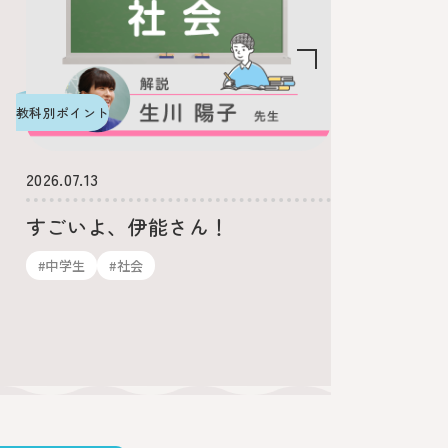
教科別ポイント
教科別ポイ
2026.07.13
2026.06.
すごいよ、伊能さん！
中1理
は覚え
#中学生
#社会
#中学生