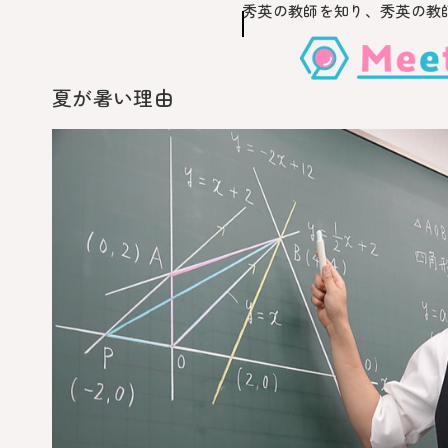
秀英の教師を知り、
秀英の教
このページの本文へ移動
夏が暑い理由