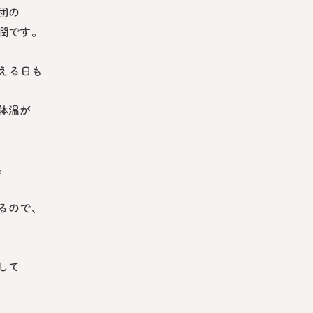
団の
潤です。
超える日も
体温が
。
るので、
して