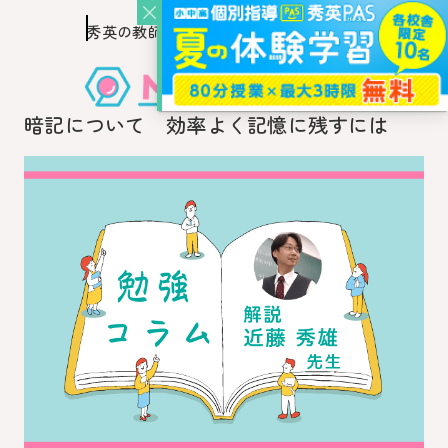
秀英の教師を知り、
このページの本文へ移動
秀英の教師から教わるウェブ・メディア
暗記について 効率よく記憶に残すには